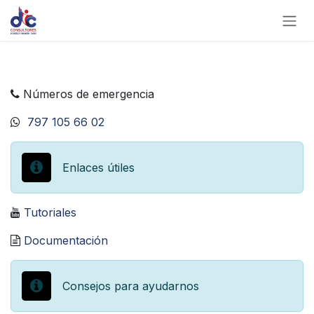
Ir al contenido
Números de emergencia
797 105 66 02
Enlaces útiles
Tutoriales
Documentación
Consejos para ayudarnos